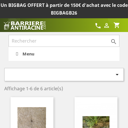
Un BIGBAG OFFERT à partir de 150€ d'achat avec le code
BIGBAGB26
shopping_cart

call

Menu

Affichage 1-6 de 6 article(s)