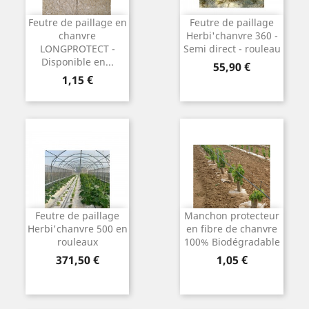
Feutre de paillage en
Feutre de paillage
chanvre
Herbi'chanvre 360 -
LONGPROTECT -
Semi direct - rouleau
Disponible en...
Prix
55,90 €
Prix
1,15 €
Feutre de paillage
Manchon protecteur
Herbi'chanvre 500 en
en fibre de chanvre
rouleaux
100% Biodégradable
Prix
Prix
371,50 €
1,05 €