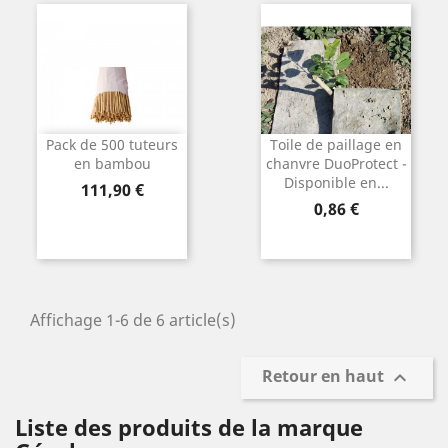
Pack de 500 tuteurs
Toile de paillage en
en bambou
chanvre DuoProtect -
Disponible en...
Prix
111,90 €
Prix
0,86 €
Affichage 1-6 de 6 article(s)
Retour en haut

Liste des produits de la marque