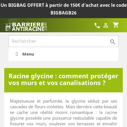
Un BIGBAG OFFERT à partir de 150€ d'achat avec le code
BIGBAGB26
shopping_cart

call

Menu
Racine glycine : comment protéger
vos murs et vos canalisations ?
Majestueuse et parfumée, la glycine séduit par ses
cascades de fleurs violettes. Mais derrière cette beauté
se cache une réalité moins romantique : la racine
glycine possède une puissance redoutable capable de
fissurer vos murs, soulever vos terrasses et envahir