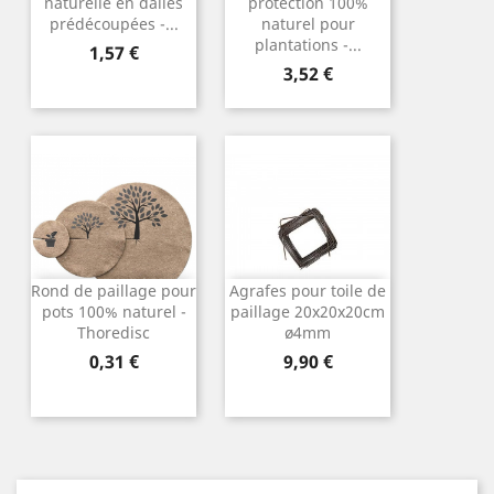
naturelle en dalles
protection 100%
prédécoupées -...
naturel pour
plantations -...
Prix
1,57 €
Prix
3,52 €
Rond de paillage pour
Agrafes pour toile de
pots 100% naturel -
paillage 20x20x20cm
Thoredisc
ø4mm
Prix
Prix
0,31 €
9,90 €