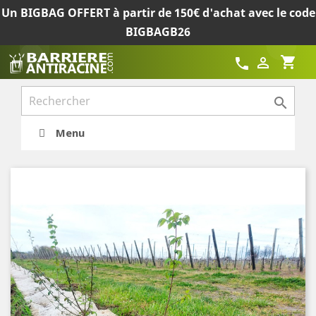
Un BIGBAG OFFERT à partir de 150€ d'achat avec le code
BIGBAGB26
shopping_cart

call

Menu