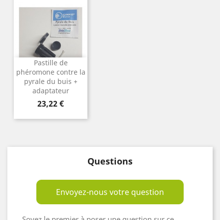
Pastille de
phéromone contre la
pyrale du buis +
adaptateur
Prix
23,22 €
Questions
Envoyez-nous votre question
Soyez le premier à poser une question sur ce