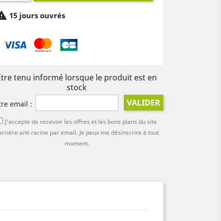

15 jours ouvrés
Être tenu informé lorsque le produit est en
stock
VALIDER
tre email :
J'accepte de recevoir les offres et les bons plans du site
arrière anti racine par email.
Je peux me désinscrire à tout
moment.