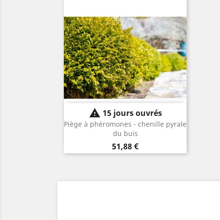

15 jours ouvrés
Piège à phéromones - chenille pyrale
du buis
Prix
51,88 €