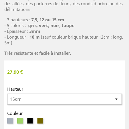
des allées, des parterres de fleurs, des ronds d'arbre ou des
délimitations
- 3 hauteurs :
7,5, 12 ou 15 cm
- 5 coloris :
gris, vert, noir, taupe
- Épaisseur :
3mm
- Longueur :
10 m
(sauf couleur brique hauteur 12cm : long.
5m)
Très résistante et facile à installer.
27.90 €
Hauteur
Couleur
Gris
Vert
Taupe
Noir