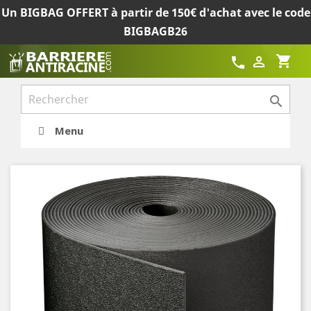
Un BIGBAG OFFERT à partir de 150€ d'achat avec le code
BIGBAGB26
shopping_cart

call

Menu