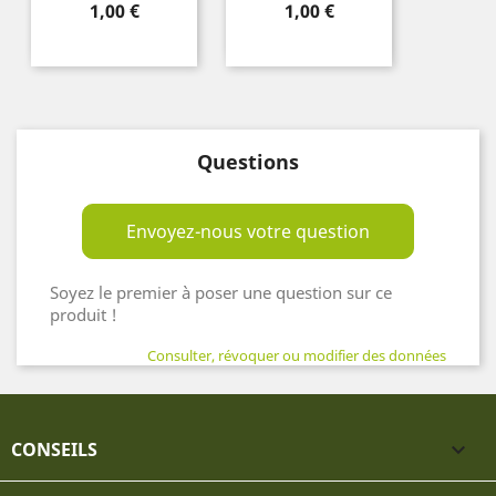
Prix
Prix
1,00 €
1,00 €
Questions
Envoyez-nous votre question
Soyez le premier à poser une question sur ce
produit !
Consulter, révoquer ou modifier des données
CONSEILS
