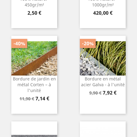
450gr/m²
1000gr/m²
Prix
Prix
2,50 €
420,00 €
-40%
-20%
Bordure de jardin en
Bordure en métal
métal Corten – à
acier Galva - à l'unité
l'unité
Prix
Prix
7,92 €
9,90 €
Prix
Prix
7,14 €
de
11,90 €
de
base
base