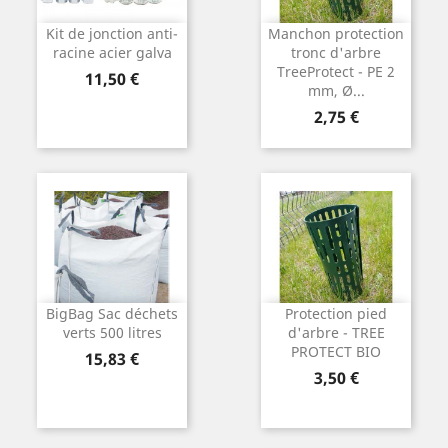
Kit de jonction anti-
Manchon protection
racine acier galva
tronc d'arbre
TreeProtect - PE 2
Prix
11,50 €
mm, Ø...
Prix
2,75 €
BigBag Sac déchets
Protection pied
verts 500 litres
d'arbre - TREE
PROTECT BIO
Prix
15,83 €
Prix
3,50 €