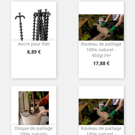
Ancre pour filet
Rouleau de paillage
100% naturel -
Prix
8,89 €
450gr/m²
Prix
17,88 €
Disque de paillage
Rouleau de paillage
100% naturel-
100% naturel -