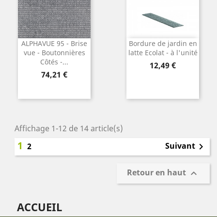
ALPHAVUE 95 - Brise
Bordure de jardin en
vue - Boutonnières
latte Ecolat - à l'unité
Côtés -...
Prix
12,49 €
Prix
74,21 €
Affichage 1-12 de 14 article(s)
1
Suivant
2

Retour en haut

ACCUEIL