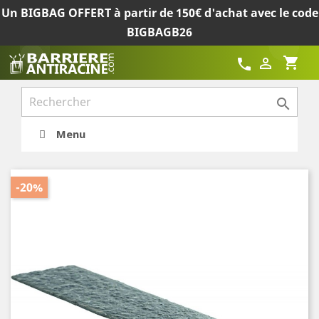
Un BIGBAG OFFERT à partir de 150€ d'achat avec le code
BIGBAGB26
shopping_cart

call

Menu
-20%