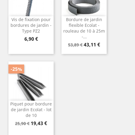
Vis de fixation pour
Bordure de jardin
bordures de jardin -
flexible Ecolat -
Type PZ2
rouleau de 10 à 25m
-...
Prix
6,90 €
Prix
Prix
43,11 €
53,89 €
de
base
-25%
Piquet pour bordure
de jardin Ecolat - lot
de 10
Prix
Prix
19,43 €
25,90 €
de
base