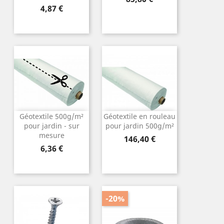
Prix
4,87 €
Géotextile 500g/m²
Géotextile en rouleau
pour jardin - sur
pour jardin 500g/m²
mesure
Prix
146,40 €
Prix
6,36 €
-20%