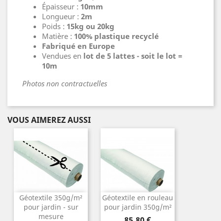
Épaisseur :
10mm
Longueur :
2m
Poids :
15kg ou 20kg
Matière :
100% plastique recyclé
Fabriqué en Europe
Vendues en
lot de 5 lattes - soit le lot =
10m
Photos non contractuelles
VOUS AIMEREZ AUSSI
Géotextile 350g/m²
Géotextile en rouleau
pour jardin - sur
pour jardin 350g/m²
mesure
Prix
85,80 €