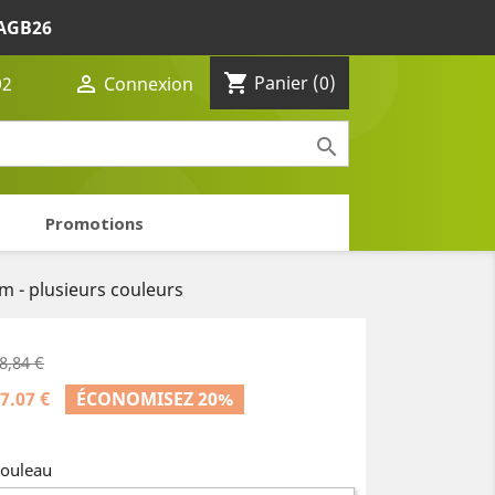
AGB26
shopping_cart

Panier
(0)
92
Connexion

Promotions
5m - plusieurs couleurs
8,84 €
7.07 €
ÉCONOMISEZ 20%
ouleau