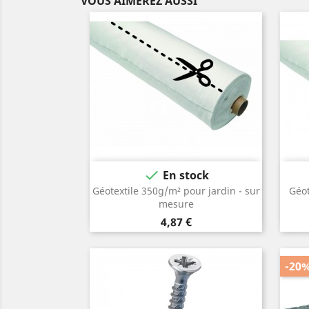
VOUS AIMEREZ AUSSI

En stock
Géotextile 350g/m² pour jardin - sur
Géot
mesure
Prix
4,87 €
-20