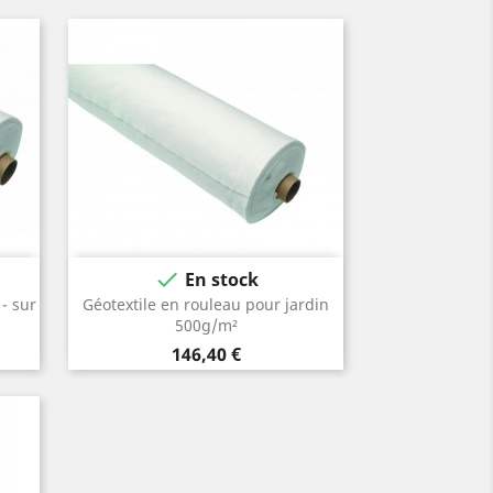

En stock
- sur
Géotextile en rouleau pour jardin
500g/m²
Prix
146,40 €