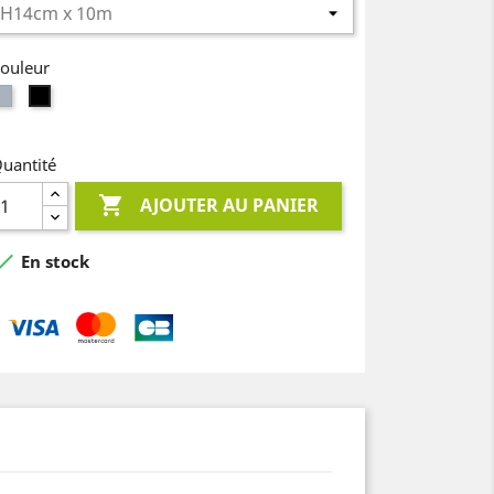
ouleur
Gris
Noir
uantité

AJOUTER AU PANIER

En stock