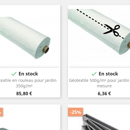


En stock
En stock
extile en rouleau pour jardin
Géotextile 500g/m² pour jardin 
350g/m²
mesure
Prix
Prix
85,80 €
6,36 €
%
-25%