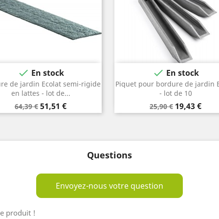


En stock
En stock
re de jardin Ecolat semi-rigide
Piquet pour bordure de jardin 
Gris
Noir
Gris
en lattes - lot de...
- lot de 10
Prix
Prix
Prix
Prix
51,51 €
19,43 €
64,39 €
25,90 €
de
de
base
base
Questions
Envoyez-nous votre question
e produit !