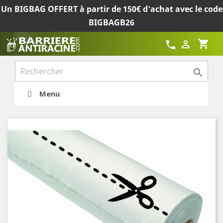
Un BIGBAG OFFERT à partir de 150€ d'achat avec le code
BIGBAGB26
shopping_cart

call

Menu