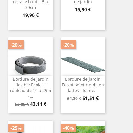
recyclé haut. 15 à
de jardin
30cm
Prix
15,90 €
Prix
19,90 €
-20%
-20%
Bordure de jardin
Bordure de jardin
flexible Ecolat -
Ecolat semi-rigide en
rouleau de 10 à 25m
lattes - lot de...
-...
Prix
Prix
51,51 €
64,39 €
Prix
Prix
43,11 €
de
53,89 €
de
base
base
-25%
-40%