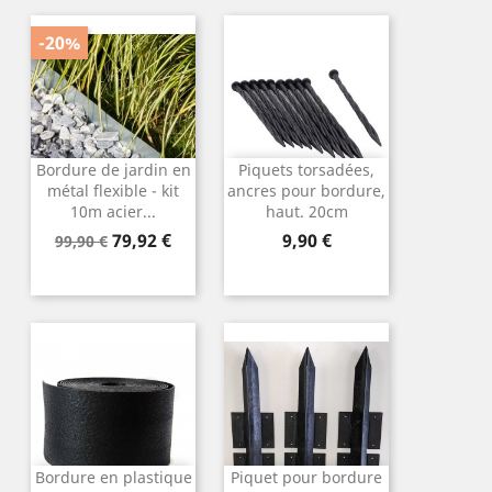
-20%
Bordure de jardin en
Piquets torsadées,
métal flexible - kit
ancres pour bordure,
10m acier...
haut. 20cm
Prix
Prix
Prix
79,92 €
9,90 €
99,90 €
de
base
Bordure en plastique
Piquet pour bordure