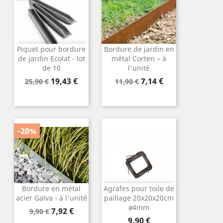
Piquet pour bordure
Bordure de jardin en
de jardin Ecolat - lot
métal Corten – à
de 10
l'unité
Prix
Prix
Prix
Prix
19,43 €
7,14 €
25,90 €
11,90 €
de
de
base
base
-20%
Bordure en métal
Agrafes pour toile de
acier Galva - à l'unité
paillage 20x20x20cm
ø4mm
Prix
Prix
7,92 €
9,90 €
Prix
de
9,90 €