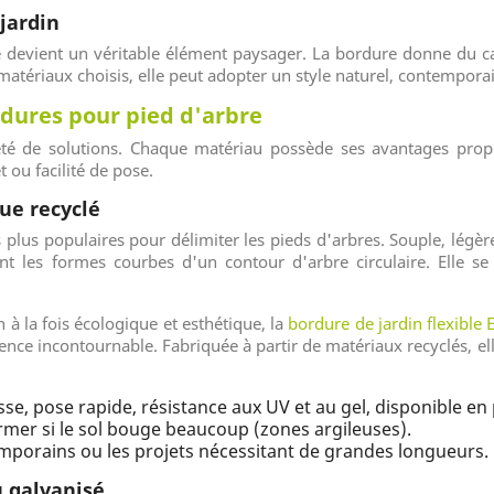
 jardin
 devient un véritable élément paysager. La bordure donne du ca
 matériaux choisis, elle peut adopter un style naturel, contempora
rdures pour pied d'arbre
é de solutions. Chaque matériau possède ses avantages prop
t ou facilité de pose.
que recyclé
 plus populaires pour délimiter les pieds d'arbres. Souple, légère
 les formes courbes d'un contour d'arbre circulaire. Elle se 
 à la fois écologique et esthétique, la
bordure de jardin flexible 
rence incontournable. Fabriquée à partir de matériaux recyclés, ell
se, pose rapide, résistance aux UV et au gel, disponible en 
mer si le sol bouge beaucoup (zones argileuses).
mporains ou les projets nécessitant de grandes longueurs.
u galvanisé