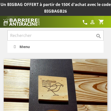
Un BIGBAG OFFERT à partir de 150€ d'achat avec le code
BIGBAGB26
shopping_cart

call

Menu