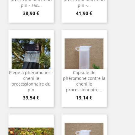
pin - sac...
pin -...
Prix
Prix
38,90 €
41,90 €
Piège à phéromones -
Capsule de
chenille
phéromone contre la
processionnaire du
chenille
pin
processionnaire...
Prix
Prix
39,54 €
13,14 €