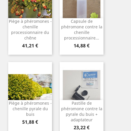
Piège à phéromones -
Capsule de
chenille
phéromone contre la
processionnaire du
chenille
chêne
processionnaire...
Prix
Prix
41,21 €
14,88 €
Piège à phéromones -
Pastille de
chenille pyrale du
phéromone contre la
buis
pyrale du buis +
adaptateur
Prix
51,88 €
Prix
23,22 €